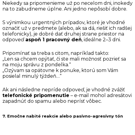
Niekedy sa pripomenieme už po necelom dni, inokedy
na to zabudneme úplne. Ani jedno nepôsobí dobre.
S výnimkou urgentných prípadov, ktoré je vhodné
označiť už v predmete (alebo, ak sa dá, riešiť ich radšej
telefonicky), je dobré dať druhej strane priestor na
odpoveď
aspoň 1 pracovný deň
, ideálne 2–3 dni.
Pripomínať sa treba s citom, napríklad takto:
„Len sa chcem opýtať, či ste mali možnosť pozrieť sa
na moju správu z pondelka.“
„Ozývam sa opätovne k ponuke, ktorú som Vám
posielal minulý týždeň…“
Ak ani následne nepríde odpoveď, je vhodné zvážiť
telefonické pripomenutie
– e-mail mohol adresátovi
zapadnúť do spamu alebo neprísť vôbec.
7. Emočne nabité reakcie alebo pasívno-agresívny tón