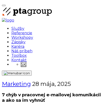
Služby
Referencie
Workshopy
Zápisky
Kariéra
Náš príbeh
Toolbox
Kontakt
SK
Marketing
28 mája, 2025
7 chýb v pracovnej e-mailovej komunikácii
a ako sa im vyhnúť