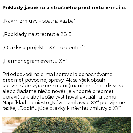
Príklady jasného a stručného predmetu e-mailu:
„Návrh zmluvy – spätná väzba“
„Podklady na stretnutie 28. 5.“
„Otázky k projektu XY – urgentné“
„Harmonogram eventu XY“
Pri odpovedi na e-mail spravidla ponechávame
predmet pôvodnej správy. Ak sa však obsah
konverzácie výrazne zmení (meníme tému diskusie
alebo žiadame niečo nové), je vhodné predmet
upraviť tak, aby lepšie vystihoval aktuálnu tému.
Napríklad namiesto „Návrh zmluvy o XY“ použijeme
radšej „Doplňujúce otázky k návrhu zmluvy o XY“.