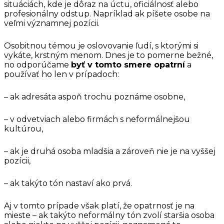
situáciách, kde je dôraz na úctu, oficiálnosť alebo
profesionálny odstup. Napríklad ak píšete osobe na
veľmi významnej pozícii.
Osobitnou témou je oslovovanie ľudí, s ktorými si
vykáte, krstným menom. Dnes je to pomerne bežné,
no odporúčame
byť v tomto smere opatrní
a
používať ho len v prípadoch:
– ak adresáta aspoň trochu poznáme osobne,
– v odvetviach alebo firmách s neformálnejšou
kultúrou,
– ak je druhá osoba mladšia a zároveň nie je na vyššej
pozícii,
– ak takýto tón nastaví ako prvá.
Aj v tomto prípade však platí, že opatrnosť je na
mieste – ak takýto neformálny tón zvolí staršia osoba