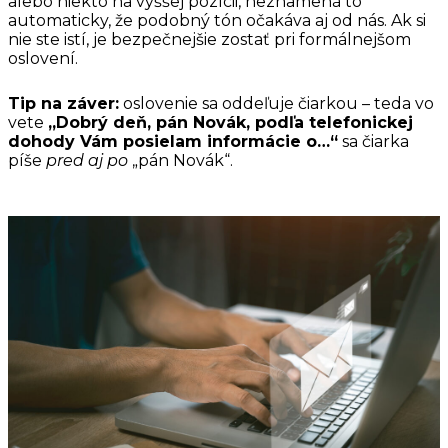
alebo niekto na vyššej pozícii, neznamená to
automaticky, že podobný tón očakáva aj od nás. Ak si
nie ste istí, je bezpečnejšie zostať pri formálnejšom
oslovení.
Tip na záver:
oslovenie sa oddeľuje čiarkou – teda vo
vete
„Dobrý deň, pán Novák, podľa telefonickej
dohody Vám posielam informácie o…“
sa čiarka
píše
pred aj po
„pán Novák“.