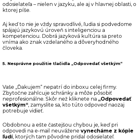
odosielateľa – nielen v jazyku, ale aj v hlavnej oblasti, o
ktorej píše.
Aj keď to nie je vždy spravodlivé, ľudia si podvedome
spájajú jazykovú úroveň s inteligenciou a
kompetenciou. Dobrá jazyková kultúra sa preto
vníma ako znak vzdelaného a dôveryhodného
človeka.
5. Nesprávne použitie tlačidla „Odpovedať všetkým“
Vaše „Ďakujem“ nepatrí do inboxu celej firmy.
Zbytočne zahlcuje schránky a môže pôsobiť
neprofesionálne. Skôr než kliknete na
„Odpovedať
všetkým“
, zamyslite sa, kto túto odpoveď naozaj
potrebuje vidieť.
Obdobnou a ešte častejšou chybou je, keď pri
odpovedi na e-mail neuvážene
vynecháme z kópie
ľudí
, ktorých tam pôvodne pridal odosielateľ.