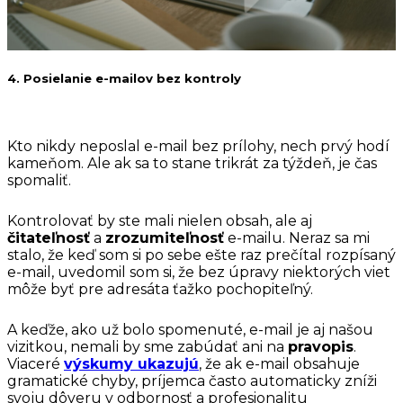
4. Posielanie e-mailov bez kontroly
Kto nikdy neposlal e-mail bez prílohy, nech prvý hodí
kameňom. Ale ak sa to stane trikrát za týždeň, je čas
spomaliť.
Kontrolovať by ste mali nielen obsah, ale aj
čitateľnosť
a
zrozumiteľnosť
e-mailu. Neraz sa mi
stalo, že keď som si po sebe ešte raz prečítal rozpísaný
e-mail, uvedomil som si, že bez úpravy niektorých viet
môže byť pre adresáta ťažko pochopiteľný.
A keďže, ako už bolo spomenuté, e-mail je aj našou
vizitkou, nemali by sme zabúdať ani na
pravopis
.
Viaceré
výskumy ukazujú
, že ak e-mail obsahuje
gramatické chyby, príjemca často automaticky zníži
svoju dôveru v odbornosť a profesionalitu