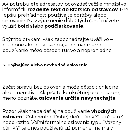
Ak potrebujete adresátovi odovzdať väčšie množstvo
informácií,
rozdeľte text do kratších odstavcov
. Pre
lepšiu prehľadnosť používajte odrážky alebo
číslovanie. Na zvýraznenie dôležitých častí môžete
využiť
bold
alebo
podčiarkovanie
.
S týmito prvkami však zaobchádzajte uvážlivo –
podobne ako ich absencia, aj ich nadmerné
používanie môže pôsobiť rušivo a neprehľadne.
3. Chýbajúce alebo nevhodné oslovenie
Začať správu bez oslovenia môže pôsobiť chladne
alebo neúctivo. Ak píšete konkrétnej osobe, ktorej
meno poznáte,
oslovenie určite nevynechajte
.
Pozor však treba dať aj na používanie
vhodných
oslovení
. Oslovením “Dobrý deň, pán XY”, určite nič
nepokazíte. Veľmi formálne oslovenia typu “Vážený
pán XY” sa dnes používajú už pomenej; najmä v