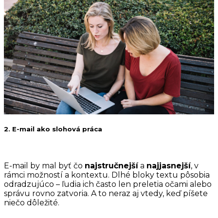
2. E-mail ako slohová práca
E-mail by mal byť čo
najstručnejší
a
najjasnejší
, v
rámci možností a kontextu. Dlhé bloky textu pôsobia
odradzujúco – ľudia ich často len preletia očami alebo
správu rovno zatvoria. A to neraz aj vtedy, keď píšete
niečo dôležité.