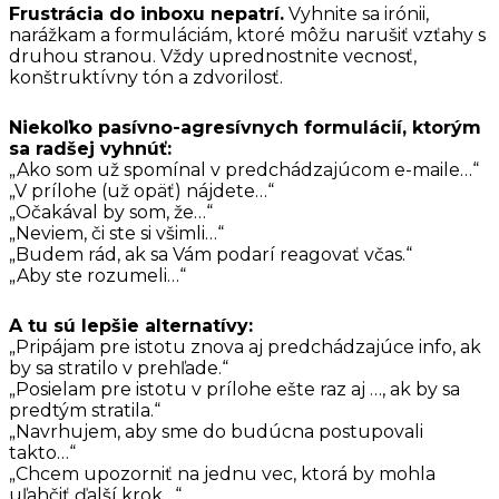
Frustrácia do inboxu nepatrí.
Vyhnite sa irónii,
narážkam a formuláciám, ktoré môžu narušiť vzťahy s
druhou stranou. Vždy uprednostnite vecnosť,
konštruktívny tón a zdvorilosť.
Niekoľko pasívno-agresívnych formulácií, ktorým
sa radšej vyhnúť:
„Ako som už spomínal v predchádzajúcom e-maile…“
„V prílohe (už opäť) nájdete…“
„Očakával by som, že…“
„Neviem, či ste si všimli…“
„Budem rád, ak sa Vám podarí reagovať včas.“
„Aby ste rozumeli…“
A tu sú lepšie alternatívy:
„Pripájam pre istotu znova aj predchádzajúce info, ak
by sa stratilo v prehľade.“
„Posielam pre istotu v prílohe ešte raz aj …, ak by sa
predtým stratila.“
„Navrhujem, aby sme do budúcna postupovali
takto…“
„Chcem upozorniť na jednu vec, ktorá by mohla
uľahčiť ďalší krok…“