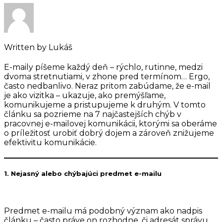
Written by
Lukáš
E-maily píšeme každý deň – rýchlo, rutinne, medzi
dvoma stretnutiami, v zhone pred termínom… Ergo,
často nedbanlivo. Neraz pritom zabúdame, že e-mail
je ako vizitka – ukazuje, ako premýšľame,
komunikujeme a pristupujeme k druhým. V tomto
článku sa pozrieme na 7 najčastejších chýb v
pracovnej e-mailovej komunikácii, ktorými sa oberáme
o príležitosť urobiť dobrý dojem a zároveň znižujeme
efektivitu komunikácie.
1. Nejasný alebo chýbajúci predmet e-mailu
Predmet e-mailu má podobný význam ako nadpis
článku – často práve on rozhodne, či adresát správu