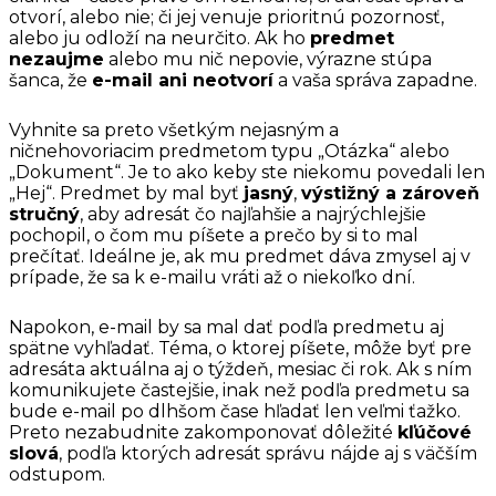
otvorí, alebo nie; či jej venuje prioritnú pozornosť,
alebo ju odloží na neurčito. Ak ho
predmet
nezaujme
alebo mu nič nepovie, výrazne stúpa
šanca, že
e-mail ani neotvorí
a vaša správa zapadne.
Vyhnite sa preto všetkým nejasným a
ničnehovoriacim predmetom typu „Otázka“ alebo
„Dokument“. Je to ako keby ste niekomu povedali len
„Hej“. Predmet by mal byť
jasný
,
výstižný a zároveň
stručný
, aby adresát čo najľahšie a najrýchlejšie
pochopil, o čom mu píšete a prečo by si to mal
prečítať. Ideálne je, ak mu predmet dáva zmysel aj v
prípade, že sa k e-mailu vráti až o niekoľko dní.
Napokon, e-mail by sa mal dať podľa predmetu aj
spätne vyhľadať. Téma, o ktorej píšete, môže byť pre
adresáta aktuálna aj o týždeň, mesiac či rok. Ak s ním
komunikujete častejšie, inak než podľa predmetu sa
bude e-mail po dlhšom čase hľadať len veľmi ťažko.
Preto nezabudnite zakomponovať dôležité
kľúčové
slová
, podľa ktorých adresát správu nájde aj s väčším
odstupom.