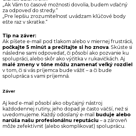
„Ak Vám to časové možnosti dovolia, budem vďačný
za odpoveď do stredy.“
„Pre lepšiu zrozumiteľnosť uvádzam kľúčové body
ešte raz v skratke.“
Tip na záver:
Ak píšete e-mail pod tlakom alebo v miernej frustrácii,
počkajte 5 minút a prečítajte si ho znova
. Skúste si
následne sami odpovedať, či pôsobí ako pozvanie ku
spolupráci, alebo skôr ako výčitka v rukavičkách. Aj
malé zmeny v tóne môžu znamenať veľký rozdiel
v tom, či si vás príjemca bude vážiť – a či bude
spolupráca s vami príjemná.
Záver
Aj keď e-mail pôsobí ako obyčajný nástroj
každodennej rutiny, jeho dopad je často väčší, než si
uvedomujeme. Každý odoslaný e-mail
buduje alebo
narúša našu profesionálnu reputáciu
– a zároveň
môže zefektívniť (alebo skomplikovať) spoluprácu.