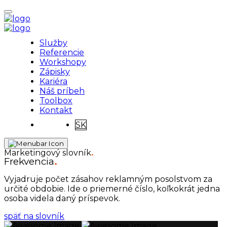
Služby
Referencie
Workshopy
Zápisky
Kariéra
Náš príbeh
Toolbox
Kontakt
SK
Marketingový slovník
.
Frekvencia
.
Vyjadruje počet zásahov reklamným posolstvom za
určité obdobie. Ide o priemerné číslo, koľkokrát jedna
osoba videla daný príspevok.
späť na slovník