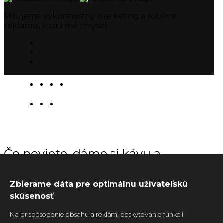
Milujeme výkonnostný marketing a robíme
reklamu, ktorá má zmysel.
Čo poviete, dáme si kávu a
pobavíme sa o marketingu?
Zbierame dáta pre optimálnu užívateľskú
skúsenosť
Poďme na to
Na prispôsobenie obsahu a reklám, poskytovanie funkcií