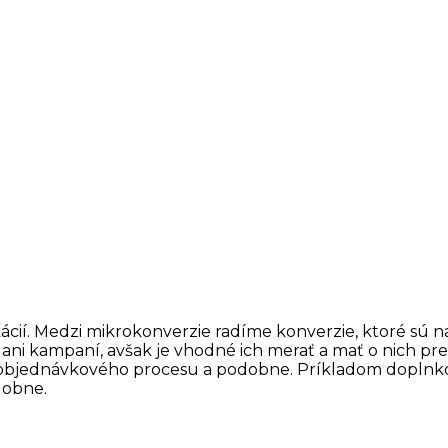
ikácií. Medzi mikrokonverzie radíme konverzie, ktoré sú 
ani kampaní, avšak je vhodné ich merať a mať o nich preh
t objednávkového procesu a podobne. Príkladom doplnkov
dobne.