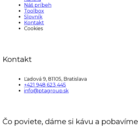
Náš príbeh
Toolbox
Slovník
Kontakt
Cookies
Kontakt
Ľadová 9, 81105, Bratislava
+421 948 623 445
info@ptagroup.sk
Čo poviete, dáme si kávu a pobavím