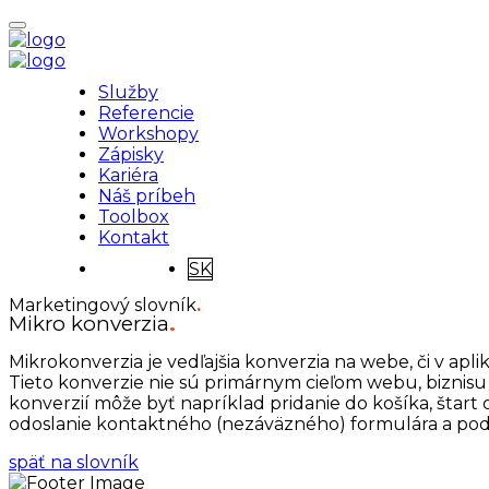
Služby
Referencie
Workshopy
Zápisky
Kariéra
Náš príbeh
Toolbox
Kontakt
SK
Marketingový slovník
.
Mikro konverzia
.
Mikrokonverzia je vedľajšia konverzia na webe, či v apl
Tieto konverzie nie sú primárnym cieľom webu, biznisu 
konverzií môže byť napríklad pridanie do košíka, štar
odoslanie kontaktného (nezáväzného) formulára a po
späť na slovník