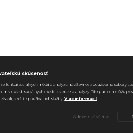
vateľskú skúsenosť
ie funkcií sociálnych médií a analýzu návštevnosti používame súbory co
m v oblasti sociálnych médií, inzercie a analýzy. Títo partneri môžu prí
získali, keď ste používali ich služby.
Viac informacií
.
Odmietnuť všetko