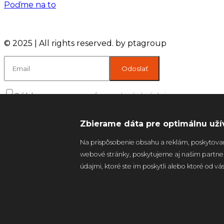
Poďme na to
© 2025 | All rights reserved. by ptagroup
Súhlas so spracovaním
osobných údajov
Zbierame dáta pre optimálnu uží
Na prispôsobenie obsahu a reklám, poskytovan
webové stránky, poskytujeme aj našim partnero
údajmi, ktoré ste im poskytli alebo ktoré od vás 