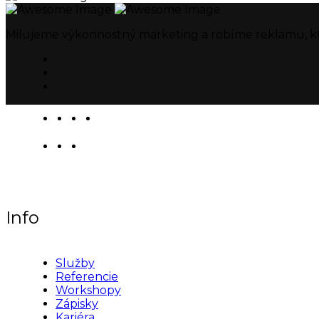
Milujeme výkonnostný marketing a robíme reklamu, k
Info
Služby
Referencie
Workshopy
Zápisky
Kariéra