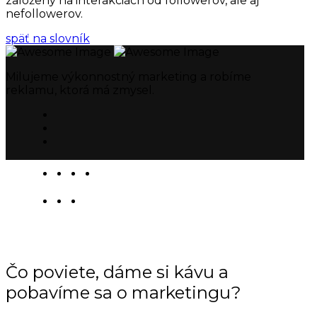
založený na interakciách od followerov, ale aj
nefollowerov.
späť na slovník
Milujeme výkonnostný marketing a robíme
reklamu, ktorá má zmysel.
Čo poviete, dáme si kávu a
pobavíme sa o marketingu?