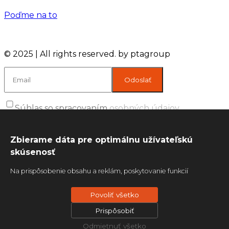
Poďme na to
© 2025 | All rights reserved. by ptagroup
Súhlas so spracovaním
osobných údajov
Zbierame dáta pre optimálnu užívateľskú
skúsenosť
Na prispôsobenie obsahu a reklám, poskytovanie funkcií
sociálnych médií a analýzu návštevnosti používame súbory
Povoliť všetko
cookie. Informácie o tom, ako používate naše webové stránky,
poskytujeme aj našim partnerom v oblasti sociálnych médií,
Prispôsobiť
inzercie a analýzy. Títo partneri môžu príslušné informácie
Odmietnuť všetko