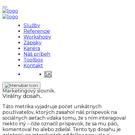
Služby
Referencie
Workshopy
Zápisky
Kariéra
Náš príbeh
Toolbox
Kontakt
SK
Marketingový slovník
.
Virálny dosah
.
Táto metrika vyjadruje počet unikátnych
používateľov, ktorých zasiahol náš príspevok na
sociálnych sieťach vďaka tomu, že s ním interagoval
niekto iný – čiže označil príspevok, že sa mu páči,
komentoval ho alebo zdieľal. Tento typ dosahu je