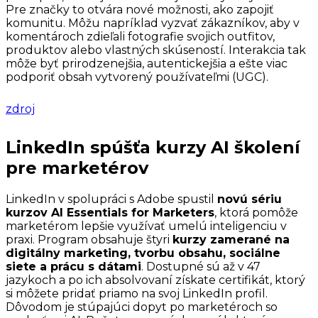
Pre značky to otvára nové možnosti, ako zapojiť
komunitu. Môžu napríklad vyzvať zákazníkov, aby v
komentároch zdieľali fotografie svojich outfitov,
produktov alebo vlastných skúseností. Interakcia tak
môže byť prirodzenejšia, autentickejšia a ešte viac
podporiť obsah vytvorený používateľmi (UGC).
zdroj
LinkedIn spúšťa kurzy AI školení
pre marketérov
LinkedIn v spolupráci s Adobe spustil
novú sériu
kurzov AI Essentials for Marketers
, ktorá pomôže
marketérom lepšie využívať umelú inteligenciu v
praxi. Program obsahuje štyri
kurzy zamerané na
digitálny marketing, tvorbu obsahu, sociálne
siete a prácu s dátami
. Dostupné sú až v 47
jazykoch a po ich absolvovaní získate certifikát, ktorý
si môžete pridať priamo na svoj LinkedIn profil.
Dôvodom je stúpajúci dopyt po marketéroch so