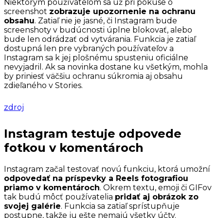
Niektorým používateľom sa už pri pokuse o
screenshot
zobrazuje upozornenie na ochranu
obsahu
. Zatiaľ nie je jasné, či Instagram bude
screenshoty v budúcnosti úplne blokovať, alebo
bude len odrádzať od vytvárania. Funkcia je zatiaľ
dostupná len pre vybraných používateľov a
Instagram sa k jej plošnému spusteniu oficiálne
nevyjadril. Ak sa novinka dostane ku všetkým, mohla
by priniesť väčšiu ochranu súkromia aj obsahu
zdieľaného v Stories.
zdroj
Instagram testuje odpovede
fotkou v komentároch
Instagram začal testovať novú funkciu, ktorá umožní
odpovedať na príspevky a Reels fotografiou
priamo v komentároch
. Okrem textu, emoji či GIFov
tak budú môcť používatelia
pridať aj obrázok zo
svojej galérie
. Funkcia sa zatiaľ sprístupňuje
postupne, takže ju ešte nemajú všetky účty.