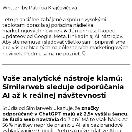
Written by
Patrícia Krajčovičová
Leto je oficiálne zahájené a spolu s vysokými
teplotami dorazila aj poriadna nádielka
marketingových noviniek.🔥 Jún priniesol kopec
updateov od Google, Meta, LinkedIn aj AI nástrojov.
Aby ste nemuseli sledovať všetko sami, pripravili sme
pre vás prehľad tých najdôležitejších marketingových
noviniek. Poďme sa na ne pozrieť. 👇
Vaše analytické nástroje klamú:
Similarweb sleduje odporúčania
AI až k reálnej návštevnosti
Štúdia od Similarweb ukazuje, že
značky
odporúčané v ChatGPT majú až 2,5× vyššiu šancu,
že ľudia web navštívia
do 7 dní. Má to však háčik. Až
56 % návštev nepríde priamo z AI, ale cez brandové
vyhľadávanie v Googli. Preto sa môže zdať, že AI na