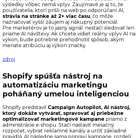
výsledky vôbec nemá vplyv. Zaujímavé je aj to, že
používatelia, ktorí prišli na web po odporúčaní AI,
strávia na stránke až 2× viac času
, čo môže
naznačovať vyšší záujem aj nákupný potenciál.
Pre marketérov je to jasný signál: nestačí sledovať len
priame AI návštevy. Ak chcete vidieť reálny vplyv AI na
výkon, bude potrebné prehodnotiť spôsob, akým
meriate atribúciu aj výkon značky.
zdroj
Shopify spúšťa nástroj na
automatizáciu marketingu
poháňaný umelou inteligenciou
Shopify predstavil
Campaign Autopilot, AI nástroj,
ktorý dokáže vytvárať, spravovať aj priebežne
optimalizovať marketingové kampane
priamo z
administrácie e-shopu. Stačí nastaviť mesačný
rozpočet, vybrať reklamné kanály a určiť základné
pravidlá. AI následne sama pripraví kampane, rozdelí