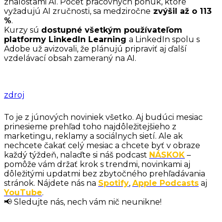
znalosťami AI. Počet pracovných ponúk, ktoré
vyžadujú AI zručnosti, sa medziročne
zvýšil až o 113
%
.
Kurzy sú
dostupné všetkým používateľom
platformy LinkedIn Learning
a LinkedIn spolu s
Adobe už avizovali, že plánujú pripraviť aj ďalší
vzdelávací obsah zameraný na AI.
zdroj
To je z júnových noviniek všetko. Aj budúci mesiac
prinesieme prehľad toho najdôležitejšieho z
marketingu, reklamy a sociálnych sietí. Ale ak
nechcete čakať celý mesiac a chcete byť v obraze
každý týždeň, nalaďte si náš podcast
NÁSKOK
–
pomôže vám držať krok s trendmi, novinkami aj
dôležitými updatmi bez zbytočného prehľadávania
stránok. Nájdete nás na
Spotify
,
Apple Podcasts
aj
YouTube
.
📢 Sledujte nás, nech vám nič neunikne!