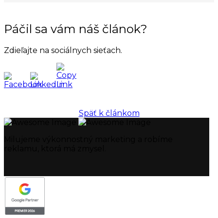
Páčil sa vám náš článok?
Zdieľajte na sociálnych sieťach.
Späť k článkom
Milujeme výkonnostný marketing a robíme
reklamu, ktorá má zmysel.