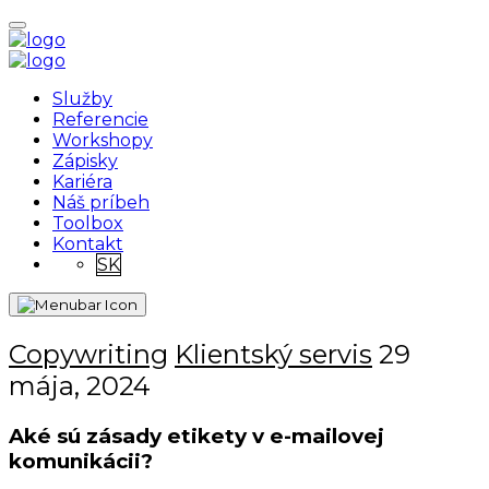
Služby
Referencie
Workshopy
Zápisky
Kariéra
Náš príbeh
Toolbox
Kontakt
SK
Copywriting
Klientský servis
29
mája, 2024
Aké sú zásady etikety v e-mailovej
komunikácii?