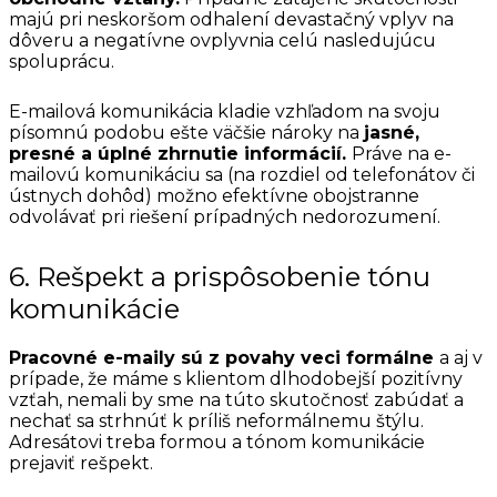
majú pri neskoršom odhalení devastačný vplyv na
dôveru a negatívne ovplyvnia celú nasledujúcu
spoluprácu.
E-mailová komunikácia kladie vzhľadom na svoju
písomnú podobu ešte väčšie nároky na
jasné,
presné a úplné zhrnutie informácií.
Práve na e-
mailovú komunikáciu sa (na rozdiel od telefonátov či
ústnych dohôd) možno efektívne obojstranne
odvolávať pri riešení prípadných nedorozumení.
6. Rešpekt a prispôsobenie tónu
komunikácie
Pracovné e-maily sú z povahy veci formálne
a aj v
prípade, že máme s klientom dlhodobejší pozitívny
vzťah, nemali by sme na túto skutočnosť zabúdať a
nechať sa strhnúť k príliš neformálnemu štýlu.
Adresátovi treba formou a tónom komunikácie
prejaviť rešpekt.