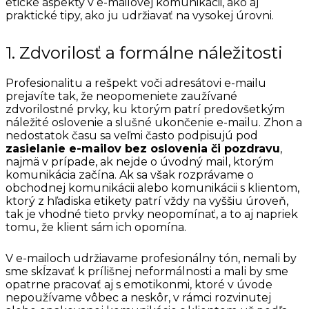
etické aspekty v e-mailovej komunikácii, ako aj
praktické tipy, ako ju udržiavať na vysokej úrovni.
1. Zdvorilosť a formálne náležitosti
Profesionalitu a rešpekt voči adresátovi e-mailu
prejavíte tak, že neopomeniete zaužívané
zdvorilostné prvky, ku ktorým patrí predovšetkým
náležité oslovenie a slušné ukončenie e-mailu. Zhon a
nedostatok času sa veľmi často podpisujú pod
zasielanie e-mailov bez oslovenia či pozdravu
,
najmä v prípade, ak nejde o úvodný mail, ktorým
komunikácia začína. Ak sa však rozprávame o
obchodnej komunikácii alebo komunikácii s klientom,
ktorý z hľadiska etikety patrí vždy na vyššiu úroveň,
tak je vhodné tieto prvky neopomínať, a to aj napriek
tomu, že klient sám ich opomína.
V e-mailoch udržiavame profesionálny tón, nemali by
sme skĺzavať k prílišnej neformálnosti a mali by sme
opatrne pracovať aj s emotikonmi, ktoré v úvode
nepoužívame vôbec a neskôr, v rámci rozvinutej