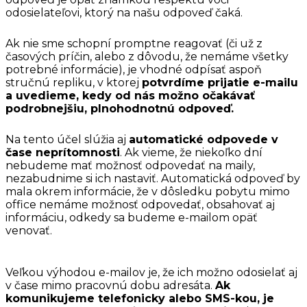
odosielateľovi, ktorý na našu odpoveď čaká.
Ak nie sme schopní promptne reagovať (či už z
časových príčin, alebo z dôvodu, že nemáme všetky
potrebné informácie), je vhodné odpísať aspoň
stručnú repliku, v ktorej
potvrdíme prijatie e-mailu
a uvedieme, kedy od nás možno očakávať
podrobnejšiu, plnohodnotnú odpoveď.
Na tento účel slúžia aj
automatické odpovede v
čase neprítomnosti
. Ak vieme, že niekoľko dní
nebudeme mať možnosť odpovedať na maily,
nezabudnime si ich nastaviť. Automatická odpoveď by
mala okrem informácie, že v dôsledku pobytu mimo
office nemáme možnosť odpovedať, obsahovať aj
informáciu, odkedy sa budeme e-mailom opäť
venovať.
Veľkou výhodou e-mailov je, že ich možno odosielať aj
v čase mimo pracovnú dobu adresáta.
Ak
komunikujeme telefonicky alebo SMS-kou, je