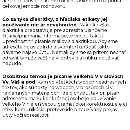
alebo opakovanej komunikácie s klientom už podľa
celkovej emócie rozhovoru.
Čo sa týka diakritiky, z hľadiska etikety jej
používanie nie je nevyhnutné.
Nakoľko však
diakritika predstavuje pre adresáta uľahčenie
čítania/prijímania informácie, je vecou taktu
uprednostniť písanie mailov s diakritikou. Aby sme
adresáta neuviedli do diskomfortu. Opäť takto
dávame najavo úctu. Nemali by sme sa pritom nechať
odradiť tým, že väčšina klientov diakritiku používať
nebude.
Osobitnou témou je písanie veľkého V v slovách
Vy, Váš a pod
. Kým vo všetkých typoch neadresných
textov, ako sú texty na weboch, v brožúrach či v
reklamných materiáloch, ide o chybu, tak pri písaní
adresného mailu konkrétnej osobe je používanie
veľkého V nielen vecou gramatickej korektnosti, ale aj
etiky komunikácie, pretože ide o zaužívaný prejav
úcty voči adresátovi.