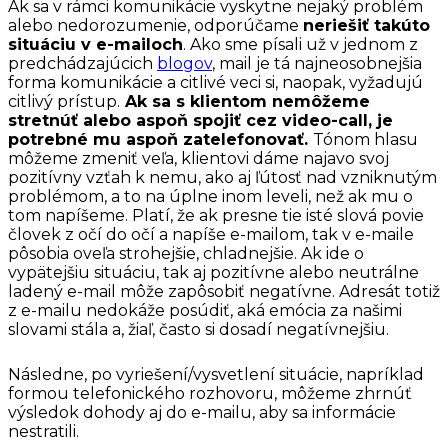
Ak sa v rámci komunikácie vyskytne nejaký problém
alebo nedorozumenie, odporúčame
neriešiť takúto
situáciu v e-mailoch
. Ako sme písali už v jednom z
predchádzajúcich
blogov
, mail je tá najneosobnejšia
forma komunikácie a citlivé veci si, naopak, vyžadujú
citlivý prístup.
Ak sa s klientom nemôžeme
stretnúť alebo aspoň spojiť cez video-call, je
potrebné mu aspoň zatelefonovať.
Tónom hlasu
môžeme zmeniť veľa, klientovi dáme najavo svoj
pozitívny vzťah k nemu, ako aj ľútosť nad vzniknutým
problémom, a to na úplne inom leveli, než ak mu o
tom napíšeme. Platí, že ak presne tie isté slová povie
človek z očí do očí a napíše e-mailom, tak v e-maile
pôsobia oveľa strohejšie, chladnejšie. Ak ide o
vypätejšiu situáciu, tak aj pozitívne alebo neutrálne
ladený e-mail môže zapôsobiť negatívne. Adresát totiž
z e-mailu nedokáže posúdiť, aká emócia za našimi
slovami stála a, žiaľ, často si dosadí negatívnejšiu.
Následne, po vyriešení/vysvetlení situácie, napríklad
formou telefonického rozhovoru, môžeme zhrnúť
výsledok dohody aj do e-mailu, aby sa informácie
nestratili.