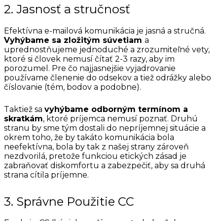
2. Jasnosť a stručnosť
Efektívna e-mailová komunikácia je jasná a stručná.
Vyhýbame sa zložitým súvetiam
a
uprednostňujeme jednoduché a zrozumiteľné vety,
ktoré si človek nemusí čítať 2-3 razy, aby im
porozumel. Pre čo najjasnejšie vyjadrovanie
používame členenie do odsekov a tiež odrážky alebo
číslovanie (tém, bodov a podobne).
Taktiež sa
vyhýbame odborným termínom a
skratkám
, ktoré príjemca nemusí poznať. Druhú
stranu by sme tým dostali do nepríjemnej situácie a
okrem toho, že by takáto komunikácia bola
neefektívna, bola by tak z našej strany zároveň
nezdvorilá, pretože funkciou etických zásad je
zabraňovať diskomfortu a zabezpečiť, aby sa druhá
strana cítila príjemne.
3. Správne Použitie CC