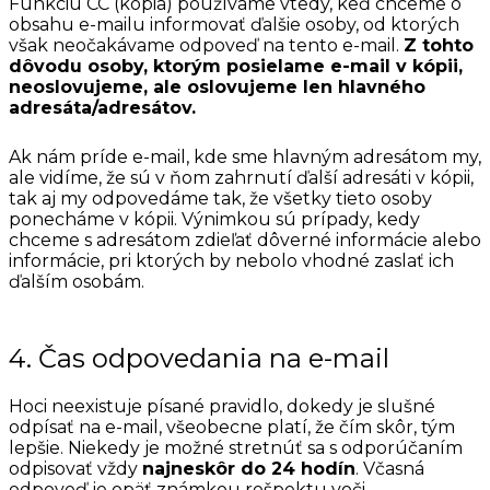
Funkciu CC (kópia) používame vtedy, keď chceme o
obsahu e-mailu informovať ďalšie osoby, od ktorých
však neočakávame odpoveď na tento e-mail.
Z tohto
dôvodu osoby, ktorým posielame e-mail v kópii,
neoslovujeme, ale oslovujeme len hlavného
adresáta/adresátov.
Ak nám príde e-mail, kde sme hlavným adresátom my,
ale vidíme, že sú v ňom zahrnutí ďalší adresáti v kópii,
tak aj my odpovedáme tak, že všetky tieto osoby
ponecháme v kópii. Výnimkou sú prípady, kedy
chceme s adresátom zdieľať dôverné informácie alebo
informácie, pri ktorých by nebolo vhodné zaslať ich
ďalším osobám.
4. Čas odpovedania na e-mail
Hoci neexistuje písané pravidlo, dokedy je slušné
odpísať na e-mail, všeobecne platí, že čím skôr, tým
lepšie. Niekedy je možné stretnúť sa s odporúčaním
odpisovať vždy
najneskôr do 24 hodín
. Včasná
odpoveď je opäť známkou rešpektu voči