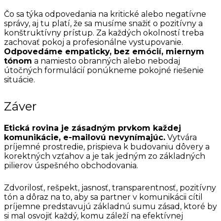
Čo sa týka odpovedania na kritické alebo negatívne
správy, aj tu platí, že sa musíme snažiť o pozitívny a
konštruktívny prístup. Za každých okolností treba
zachovať pokoj a profesionálne vystupovanie.
Odpovedáme empaticky, bez emócií, miernym
tónom
a namiesto obranných alebo nebodaj
útočných formulácií ponúkneme pokojné riešenie
situácie.
Záver
Etická rovina je zásadným prvkom každej
komunikácie, e-mailovú nevynímajúc.
Vytvára
príjemné prostredie, prispieva k budovaniu dôvery a
korektných vzťahov a je tak jedným zo základných
pilierov úspešného obchodovania.
Zdvorilosť, rešpekt, jasnosť, transparentnosť, pozitívny
tón a dôraz na to, aby sa partner v komunikácii cítil
príjemne predstavujú základnú sumu zásad, ktoré by
si mal osvojiť každý, komu záleží na efektívnej