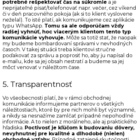
potrebné rešpektovať čas na súkromie
a je
neprijateľné písať/telefonovať napr. večer, cez víkend
či v deň pracovného pokoja (ak si to klient vyslovene
neželal). To isté platí, ak komunikujeme cez aplikácie
typu WhatsApp.
Tomu sa ale odporúčam vždy
radšej vyhnúť, hoc viacerým klientom tento typ
komunikácie vyhovuje.
Môže sa totiž stať, že naopak
my budeme bombardovaní správami v nevhodných
časoch. V takej situácii treba klientovi stručne
poďakovať za správu a poprosiť ho, aby ju napísal do
e-mailu, kde sa jej obsah nestratí a budeme sa jej
môcť venovať v náležitom čase.
5. Transparentnosť
Vo všeobecnosti platí, že v rámci obchodnej
komunikácie informujeme partnerov o všetkých
náležitostiach, ktoré by pre nich mohli byť významné,
a nikdy sa nesnažíme zamlčať prípadné nepohodlné
informácie. A to nielen z morálneho, ale aj praktického
hľadiska.
Poctivosť je kľúčom k budovaniu dôvery,
nevyhnutnej pre kvalitné a dlhodobé (nielen)
obchodné vzťahy.
Prípadné zatajené skutočnosti